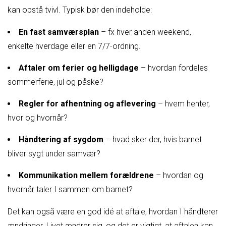
kan opstå tvivl. Typisk bør den indeholde:
En fast samværsplan
– fx hver anden weekend,
enkelte hverdage eller en 7/7-ordning.
Aftaler om ferier og helligdage
– hvordan fordeles
sommerferie, jul og påske?
Regler for afhentning og aflevering
– hvem henter,
hvor og hvornår?
Håndtering af sygdom
– hvad sker der, hvis barnet
bliver sygt under samvær?
Kommunikation mellem forældrene
– hvordan og
hvornår taler I sammen om barnet?
Det kan også være en god idé at aftale, hvordan I håndterer
ændringer. Livet ændrer sig, og det er vigtigt, at aftalen kan