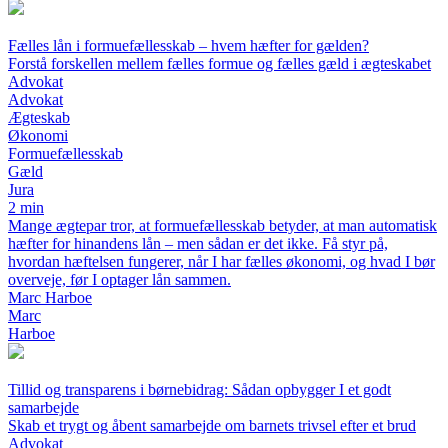
Fælles lån i formuefællesskab – hvem hæfter for gælden?
Forstå forskellen mellem fælles formue og fælles gæld i ægteskabet
Advokat
Advokat
Ægteskab
Økonomi
Formuefællesskab
Gæld
Jura
2 min
Mange ægtepar tror, at formuefællesskab betyder, at man automatisk
hæfter for hinandens lån – men sådan er det ikke. Få styr på,
hvordan hæftelsen fungerer, når I har fælles økonomi, og hvad I bør
overveje, før I optager lån sammen.
Marc Harboe
Marc
Harboe
Tillid og transparens i børnebidrag: Sådan opbygger I et godt
samarbejde
Skab et trygt og åbent samarbejde om barnets trivsel efter et brud
Advokat