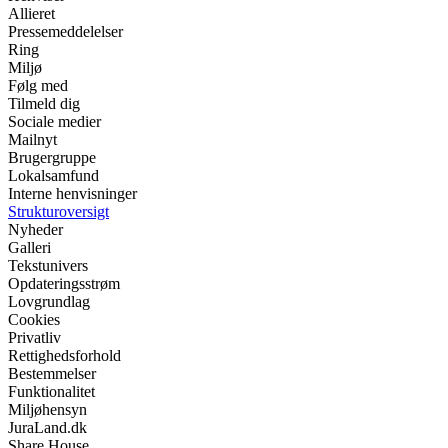
Allieret
Pressemeddelelser
Ring
Miljø
Følg med
Tilmeld dig
Sociale medier
Mailnyt
Brugergruppe
Lokalsamfund
Interne henvisninger
Strukturoversigt
Nyheder
Galleri
Tekstunivers
Opdateringsstrøm
Lovgrundlag
Cookies
Privatliv
Rettighedsforhold
Bestemmelser
Funktionalitet
Miljøhensyn
JuraLand.dk
Share House