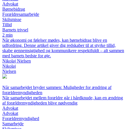
Advokat
Børnebidrag
Forældresamarbejde
Skilsmisse
Tillid
Barnets trivsel
2 min
Når økonomi og følelser mødes, kan børnebidrag blive en
udfordring. Denne artikel giver dig redskaber til at styrke tillid,
skabe gennemsigtighed og kommunikere respektfuldt – alt sammen
med barnets bedste for øje.
Nikolaj Nielsen
Nikolaj
Nielsen
Når samarbejdet bryder sammen: Muligheder for ændring af
forældremyndigheden
Når samarbejdet mellem forældre går i hårdknude, kan en ændring
af forældremyndigheden blive nødvendig
Advokat
Advokat
Forældremyndighed
Samarbejde
Skilsmisse