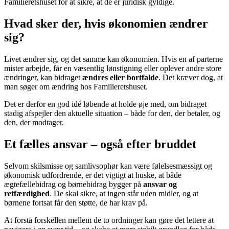
Familieretshuset for at sikre, at de er juridisk gyldige.
Hvad sker der, hvis økonomien ændrer
sig?
Livet ændrer sig, og det samme kan økonomien. Hvis en af parterne
mister arbejde, får en væsentlig lønstigning eller oplever andre store
ændringer, kan bidraget
ændres eller bortfalde
. Det kræver dog, at
man søger om ændring hos Familieretshuset.
Det er derfor en god idé løbende at holde øje med, om bidraget
stadig afspejler den aktuelle situation – både for den, der betaler, og
den, der modtager.
Et fælles ansvar – også efter bruddet
Selvom skilsmisse og samlivsophør kan være følelsesmæssigt og
økonomisk udfordrende, er det vigtigt at huske, at både
ægtefællebidrag og børnebidrag bygger på
ansvar og
retfærdighed
. De skal sikre, at ingen står uden midler, og at
børnene fortsat får den støtte, de har krav på.
At forstå forskellen mellem de to ordninger kan gøre det lettere at