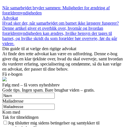
Når samarbejdet bryder sammen: Muligheder for ændring af
forældremyndigheden
Advokat
Hvad sker der, når samarbejdet om barnet ikke længere fungerer?
Denne artikel giver et overblik over, hvornår og hvordan
forældremyndigheden kan ændres, hvilke hensyn der tages til
barnet, og hvilke skridt du som forælder bør overveje, før du går
videre.
Din guide til at vælge den rigtige advokat
At finde den rette advokat kan være en udfordring. Denne e-bog
giver dig en klar tjekliste over, hvad du skal overveje, samt hvordan
du vurderer erfaring, specialisering og omdømme, så du kan vælge
en advokat, der passer til dine behov.
Få e-bogen
Følg med – få vores nyhedsbrev
Gode tips. Ingen spam. Bare brugbar viden – gratis.
Mailadresse
Kom med
Tak for tilmeldingen
Jeg tilslutter mig sidens betingelser og samtykker til