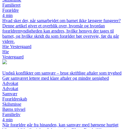
Familieret
Forældre
4 min
Hvad sker der, når samarbejdet om barnet ikke længere fungerer?
Denne artikel giver et overblik over, hvornår og hvordan
forældremyndigheden kan ændres, hvilke hensyn der tages til
barnet, og hvilke skridt du som forælder bør overveje, før du går
videre.
Hie Vestergaard
Hie
Vestergaard
Undgå konflikter om samvær – brug skriftlige aftaler som tryghed
Gør samværet lettere med klare aftaler og mindre uenighed
Advokat
Advokat
Samvær
Forældreskab
Skilsmisse
Børns trivsel
Familieliv
4 min
Når forældre går fra hinanden, kan samvær med børnene hurtigt