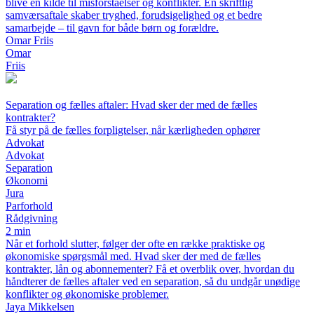
blive en kilde til misforståelser og konflikter. En skriftlig
samværsaftale skaber tryghed, forudsigelighed og et bedre
samarbejde – til gavn for både børn og forældre.
Omar Friis
Omar
Friis
Separation og fælles aftaler: Hvad sker der med de fælles
kontrakter?
Få styr på de fælles forpligtelser, når kærligheden ophører
Advokat
Advokat
Separation
Økonomi
Jura
Parforhold
Rådgivning
2 min
Når et forhold slutter, følger der ofte en række praktiske og
økonomiske spørgsmål med. Hvad sker der med de fælles
kontrakter, lån og abonnementer? Få et overblik over, hvordan du
håndterer de fælles aftaler ved en separation, så du undgår unødige
konflikter og økonomiske problemer.
Jaya Mikkelsen