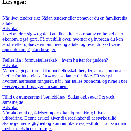
Læs også:
Når livet ændrer sig: Sådan ændrer eller ophæver du en familieretlig
aftale
Advokat
Livet ændrer sig – og det kan dine aftaler om samvær, bopæl eller
økonomi også gøre. Få overblik over, hvornår og hvordan du kan
ændre eller ophæve en familieretlig aftale, og hvad du skal være
opmærksom på, før du søger.
Fælles lån i formuefællesskab – hvem hæfter for gælden?
Advokat
Mange ægtepar tror, at formuefællesskab betyder, at man automatisk
hæfter for hinandens lån – men sådan er det ikke. Få styr på,
hvordan hæftelsen fungerer, når I har fælles økonomi, og hvad I bør
overveje, før I optager lån sammen.
Tillid og transparens i børnebidrag: Sådan opbygger I et godt
samarbejde
Advokat
Når økonomi og følelser mødes, kan børnebidrag blive en
udfordring. Denne artikel giver dig redskaber til at styrke tillid,
skabe gennemsigtighed og kommunikere respektfuldt – alt sammen
med barnets bedste for øje.