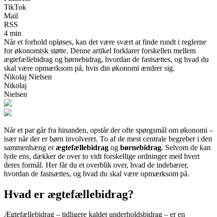
TikTok
Mail
RSS
4 min
Når et forhold opløses, kan det være svært at finde rundt i reglerne
for økonomisk støtte. Denne artikel forklarer forskellen mellem
ægtefællebidrag og børnebidrag, hvordan de fastsættes, og hvad du
skal være opmærksom på, hvis din økonomi ændrer sig.
Nikolaj Nielsen
Nikolaj
Nielsen
Når et par går fra hinanden, opstår der ofte spørgsmål om økonomi –
især når der er børn involveret. To af de mest centrale begreber i den
sammenhæng er
ægtefællebidrag
og
børnebidrag
. Selvom de kan
lyde ens, dækker de over to vidt forskellige ordninger med hvert
deres formål. Her får du et overblik over, hvad de indebærer,
hvordan de fastsættes, og hvad du skal være opmærksom på.
Hvad er ægtefællebidrag?
Ægtefællebidrag – tidligere kaldet underholdsbidrag – er en