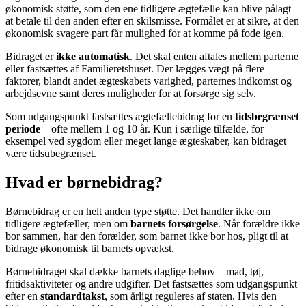
økonomisk støtte, som den ene tidligere ægtefælle kan blive pålagt
at betale til den anden efter en skilsmisse. Formålet er at sikre, at den
økonomisk svagere part får mulighed for at komme på fode igen.
Bidraget er
ikke automatisk
. Det skal enten aftales mellem parterne
eller fastsættes af Familieretshuset. Der lægges vægt på flere
faktorer, blandt andet ægteskabets varighed, parternes indkomst og
arbejdsevne samt deres muligheder for at forsørge sig selv.
Som udgangspunkt fastsættes ægtefællebidrag for en
tidsbegrænset
periode
– ofte mellem 1 og 10 år. Kun i særlige tilfælde, for
eksempel ved sygdom eller meget lange ægteskaber, kan bidraget
være tidsubegrænset.
Hvad er børnebidrag?
Børnebidrag er en helt anden type støtte. Det handler ikke om
tidligere ægtefæller, men om
barnets forsørgelse
. Når forældre ikke
bor sammen, har den forælder, som barnet ikke bor hos, pligt til at
bidrage økonomisk til barnets opvækst.
Børnebidraget skal dække barnets daglige behov – mad, tøj,
fritidsaktiviteter og andre udgifter. Det fastsættes som udgangspunkt
efter en
standardtakst
, som årligt reguleres af staten. Hvis den