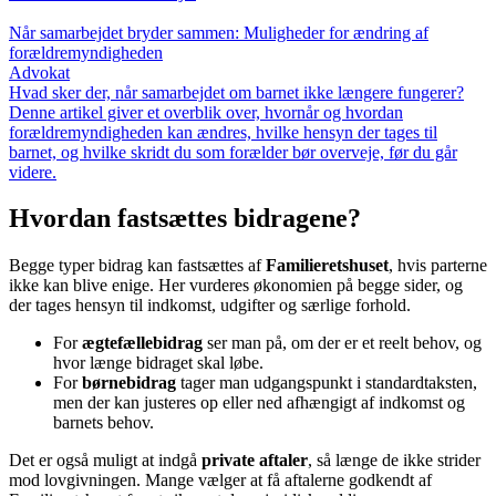
Når samarbejdet bryder sammen: Muligheder for ændring af
forældremyndigheden
Advokat
Hvad sker der, når samarbejdet om barnet ikke længere fungerer?
Denne artikel giver et overblik over, hvornår og hvordan
forældremyndigheden kan ændres, hvilke hensyn der tages til
barnet, og hvilke skridt du som forælder bør overveje, før du går
videre.
Hvordan fastsættes bidragene?
Begge typer bidrag kan fastsættes af
Familieretshuset
, hvis parterne
ikke kan blive enige. Her vurderes økonomien på begge sider, og
der tages hensyn til indkomst, udgifter og særlige forhold.
For
ægtefællebidrag
ser man på, om der er et reelt behov, og
hvor længe bidraget skal løbe.
For
børnebidrag
tager man udgangspunkt i standardtaksten,
men der kan justeres op eller ned afhængigt af indkomst og
barnets behov.
Det er også muligt at indgå
private aftaler
, så længe de ikke strider
mod lovgivningen. Mange vælger at få aftalerne godkendt af