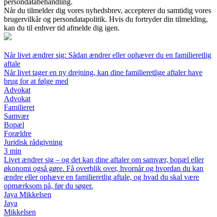
persondatabehandling.
Når du tilmelder dig vores nyhedsbrev, accepterer du samtidig vores
brugervilkår og persondatapolitik. Hvis du fortryder din tilmelding,
kan du til enhver tid afmelde dig igen.
Når livet ændrer sig: Sådan ændrer eller ophæver du en familieretlig
aftale
Når livet tager en ny drejning, kan dine familieretlige aftaler have
brug for at følge med
Advokat
Advokat
Familieret
Samvær
Bopæl
Forældre
Juridisk rådgivning
3 min
Livet ændrer sig – og det kan dine aftaler om samvær, bopæl eller
økonomi også gøre. Få overblik over, hvornår og hvordan du kan
ændre eller ophæve en familieretlig aftale, og hvad du skal være
opmærksom på, før du søger.
Jaya Mikkelsen
Jaya
Mikkelsen