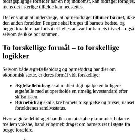
bidragspligtige forælder har en høj indkomst, kan bidraget forhøjes,
mens det i særlige tilfælde kan nedsættes.
Det er vigtigt at understrege, at børnebidraget
tilhører barnet
, ikke
den anden forælder. Pengene skal bruges til barnets bedste, og
begge forældre har fortsat et fælles ansvar for barnets trivsel – også
selvom de ikke bor sammen.
To forskellige formål – to forskellige
logikker
Selvom både ægtefællebidrag og børnebidrag handler om
økonomisk støtte, er deres formål vidt forskellige:
Ægtefællebidrag
skal midlertidigt hjælpe en tidligere
ægtefælle med at opretholde en rimelig levestandard efter
skilsmissen.
Børnebidrag
skal sikre barnets forsørgelse og trivsel, uanset
forældrenes samlivsstatus.
Hvor ægtefællebidraget handler om at skabe økonomisk balance
mellem voksne, handler børnebidraget om barnets ret til støtte fra
begge forældre.