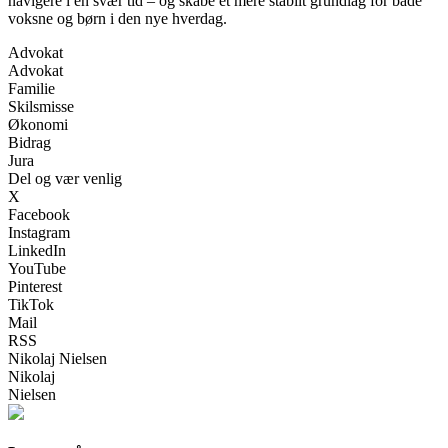
navigere i en svær tid – og skabe et mere stabilt grundlag for både
voksne og børn i den nye hverdag.
Advokat
Advokat
Familie
Skilsmisse
Økonomi
Bidrag
Jura
Del og vær venlig
X
Facebook
Instagram
LinkedIn
YouTube
Pinterest
TikTok
Mail
RSS
Nikolaj Nielsen
Nikolaj
Nielsen