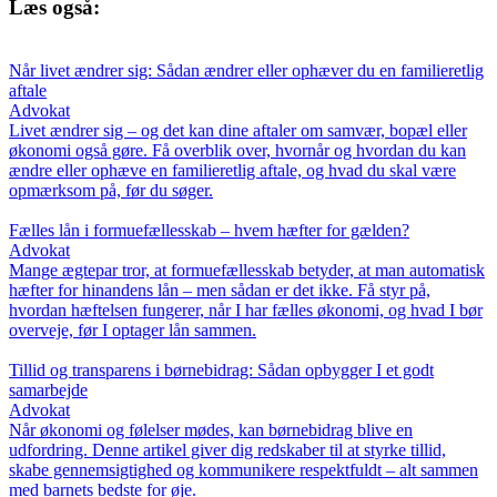
Læs også:
Når livet ændrer sig: Sådan ændrer eller ophæver du en familieretlig
aftale
Advokat
Livet ændrer sig – og det kan dine aftaler om samvær, bopæl eller
økonomi også gøre. Få overblik over, hvornår og hvordan du kan
ændre eller ophæve en familieretlig aftale, og hvad du skal være
opmærksom på, før du søger.
Fælles lån i formuefællesskab – hvem hæfter for gælden?
Advokat
Mange ægtepar tror, at formuefællesskab betyder, at man automatisk
hæfter for hinandens lån – men sådan er det ikke. Få styr på,
hvordan hæftelsen fungerer, når I har fælles økonomi, og hvad I bør
overveje, før I optager lån sammen.
Tillid og transparens i børnebidrag: Sådan opbygger I et godt
samarbejde
Advokat
Når økonomi og følelser mødes, kan børnebidrag blive en
udfordring. Denne artikel giver dig redskaber til at styrke tillid,
skabe gennemsigtighed og kommunikere respektfuldt – alt sammen
med barnets bedste for øje.