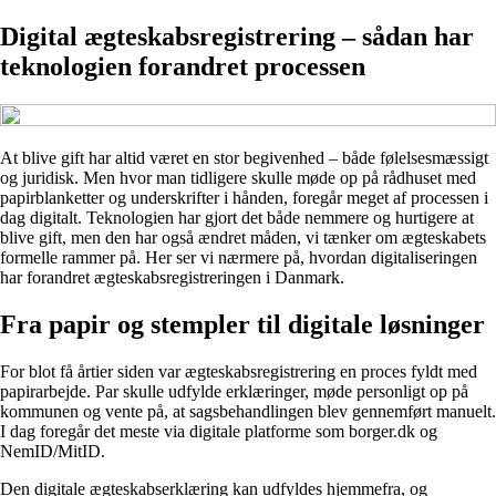
Digital ægteskabsregistrering – sådan har
teknologien forandret processen
At blive gift har altid været en stor begivenhed – både følelsesmæssigt
og juridisk. Men hvor man tidligere skulle møde op på rådhuset med
papirblanketter og underskrifter i hånden, foregår meget af processen i
dag digitalt. Teknologien har gjort det både nemmere og hurtigere at
blive gift, men den har også ændret måden, vi tænker om ægteskabets
formelle rammer på. Her ser vi nærmere på, hvordan digitaliseringen
har forandret ægteskabsregistreringen i Danmark.
Fra papir og stempler til digitale løsninger
For blot få årtier siden var ægteskabsregistrering en proces fyldt med
papirarbejde. Par skulle udfylde erklæringer, møde personligt op på
kommunen og vente på, at sagsbehandlingen blev gennemført manuelt.
I dag foregår det meste via digitale platforme som borger.dk og
NemID/MitID.
Den digitale ægteskabserklæring kan udfyldes hjemmefra, og