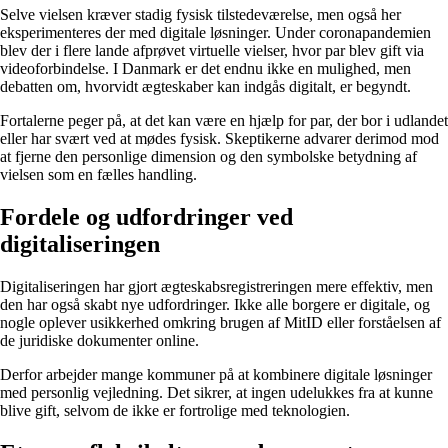
Selve vielsen kræver stadig fysisk tilstedeværelse, men også her
eksperimenteres der med digitale løsninger. Under coronapandemien
blev der i flere lande afprøvet virtuelle vielser, hvor par blev gift via
videoforbindelse. I Danmark er det endnu ikke en mulighed, men
debatten om, hvorvidt ægteskaber kan indgås digitalt, er begyndt.
Fortalerne peger på, at det kan være en hjælp for par, der bor i udlandet
eller har svært ved at mødes fysisk. Skeptikerne advarer derimod mod
at fjerne den personlige dimension og den symbolske betydning af
vielsen som en fælles handling.
Fordele og udfordringer ved
digitaliseringen
Digitaliseringen har gjort ægteskabsregistreringen mere effektiv, men
den har også skabt nye udfordringer. Ikke alle borgere er digitale, og
nogle oplever usikkerhed omkring brugen af MitID eller forståelsen af
de juridiske dokumenter online.
Derfor arbejder mange kommuner på at kombinere digitale løsninger
med personlig vejledning. Det sikrer, at ingen udelukkes fra at kunne
blive gift, selvom de ikke er fortrolige med teknologien.