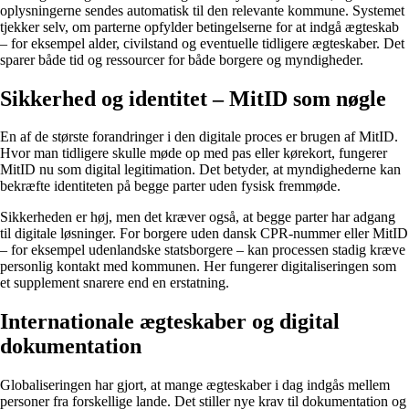
oplysningerne sendes automatisk til den relevante kommune. Systemet
tjekker selv, om parterne opfylder betingelserne for at indgå ægteskab
– for eksempel alder, civilstand og eventuelle tidligere ægteskaber. Det
sparer både tid og ressourcer for både borgere og myndigheder.
Sikkerhed og identitet – MitID som nøgle
En af de største forandringer i den digitale proces er brugen af MitID.
Hvor man tidligere skulle møde op med pas eller kørekort, fungerer
MitID nu som digital legitimation. Det betyder, at myndighederne kan
bekræfte identiteten på begge parter uden fysisk fremmøde.
Sikkerheden er høj, men det kræver også, at begge parter har adgang
til digitale løsninger. For borgere uden dansk CPR-nummer eller MitID
– for eksempel udenlandske statsborgere – kan processen stadig kræve
personlig kontakt med kommunen. Her fungerer digitaliseringen som
et supplement snarere end en erstatning.
Internationale ægteskaber og digital
dokumentation
Globaliseringen har gjort, at mange ægteskaber i dag indgås mellem
personer fra forskellige lande. Det stiller nye krav til dokumentation og